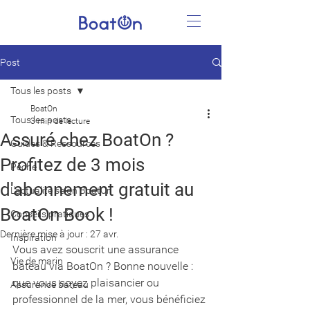
Post
Tous les posts
BoatOn
Tous les posts
3 min de lecture
Assuré chez BoatOn ?
Guides & Ressources
Profitez de 3 mois
Pêche
d'abonnement gratuit au
L'actualité selon BoatOn
BoatOn Book !
Conseils pratiques
Dernière mise à jour :
27 avr.
Inspiration
Vous avez souscrit une assurance 
Vie de marin
bateau via BoatOn ? Bonne nouvelle : 
que vous soyez plaisancier ou 
Assurance bateau
professionnel de la mer, vous bénéficiez 