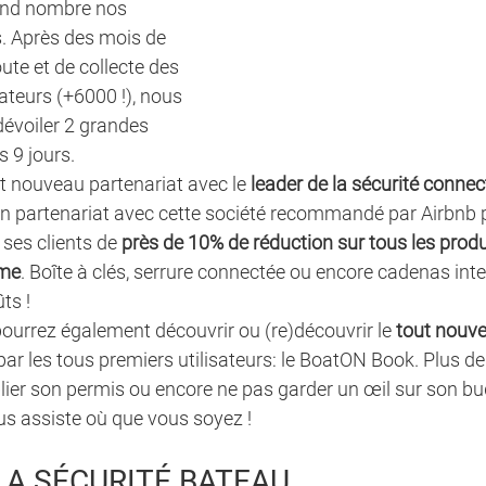
and nombre nos 
. Après des mois de 
te et de collecte des 
sateurs (+6000 !), nous 
dévoiler 2 grandes 
 9 jours. 
ut nouveau partenariat avec le 
leader de la sécurité connec
 partenariat avec cette société recommandé par Airbnb p
 ses clients de 
près de 10% de réduction sur tous les produi
me
. Boîte à clés, serrure connectée ou encore cadenas intelli
ts ! 
pourrez également découvrir ou (re)découvrir le 
tout nouve
 par les tous premiers utilisateurs: le BoatON Book. Plus de
blier son permis ou encore ne pas garder un œil sur son bu
s assiste où que vous soyez !
 LA SÉCURITÉ BATEAU 