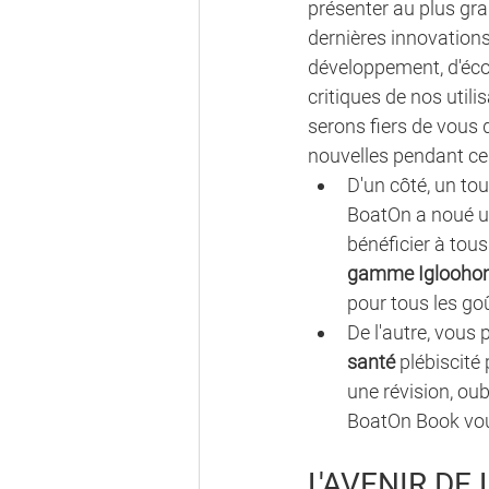
présenter au plus gr
dernières innovations
développement, d'écou
critiques de nos utili
serons fiers de vous 
nouvelles pendant ces
D'un côté, un to
BoatOn a noué un
bénéficier à tous
gamme Iglooho
pour tous les goû
De l'autre, vous 
santé
 plébiscité
une révision, ou
BoatOn Book vou
L'AVENIR DE