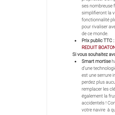
ses nombreuse f
simplifieront la v
fonctionnalité p
pour rivaliser av
de ce monde.
Prix public TTC :
REDUIT BOATON:
Si vous souhaitez avo
Smart mortise
 h
d'une technologi
est une serrure 
perdez plus aucu
remplacer les clé
également la frus
accidentels ! Con
votre navire  à q