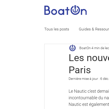
Tous les posts
Guides & Ressou
BoatOn
4 min de le
Vie de marin
Assurance ba
Les nouv
Paris
Dernière mise à jour :
6 déc
Le Nautic c'est demai
incontournable du na
Nautic est également 