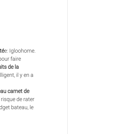
té
e: Igloohome. 
our faire 
ts de la 
gent, il y en a 
au carnet de 
 risque de rater 
dget bateau, le 