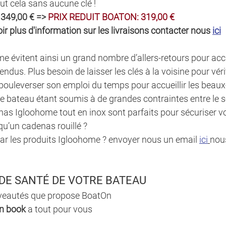
ut cela sans aucune clé ! 
 349,00 € => 
PRIX REDUIT BOATON: 319,00 €
ir plus d'information sur les livraisons contacter nous 
ici
e évitent ainsi un grand nombre d’allers-retours pour accu
endus. Plus besoin de laisser les clés à la voisine pour vér
bouleverser son emploi du temps pour accueillir les beau
tre bateau étant soumis à de grandes contraintes entre le sol
enas Igloohome tout en inox sont parfaits pour sécuriser vo
 qu’un cadenas rouillé ?
ar les produits Igloohome ? envoyer nous un email 
ici
nou
 DE SANTÉ DE VOTRE BATEAU
uveautés que propose BoatOn 
n book
 a tout pour vous 