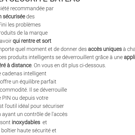
ociété recommandée par 
n sécurisée 
des 
Fini les problèmes 
 produits de la marque 
avoir 
qui rentre et sort 
importe quel moment et de donner des 
accès uniques
 à cha
ces produits intelligents se déverrouillent grâce à une 
appl
ré à distance
. On vous en dit plus ci-dessous. 
le cadenas intelligent 
fre un équilibre parfait 
 commodité. Il se déverrouille 
e PIN ou depuis votre 
 l'outil idéal pour sécuriser 
 ayant un contrôle de l'accès 
 sont 
inoxydables
  et 
e boîtier haute sécurité et 