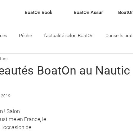
BoatOn Book
BoatOn Assur
BoatOn
rces
Pêche
L'actualité selon BoatOn
Conseils pra
cture
teau
eautés BoatOn au Nautic
. 2019
n ! Salon 
ustime en France, le 
l'occasion de 