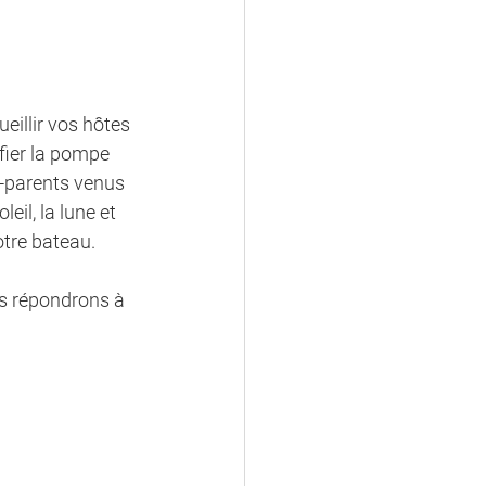
eillir vos hôtes 
ifier la pompe 
x-parents venus 
eil, la lune et 
tre bateau. 
s répondrons à 