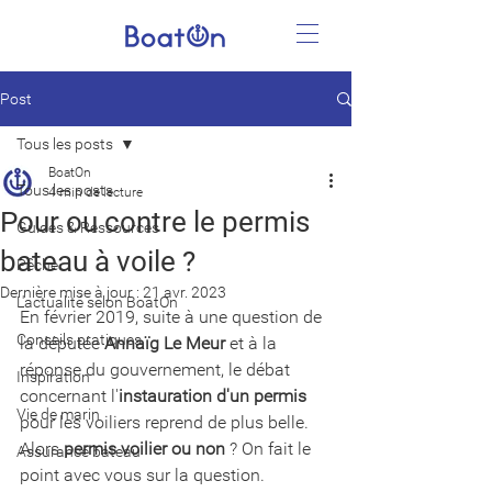
Post
Tous les posts
BoatOn
Tous les posts
4 min de lecture
Pour ou contre le permis
Guides & Ressources
bateau à voile ?
Pêche
Dernière mise à jour :
21 avr. 2023
L'actualité selon BoatOn
En février 2019, suite à une question de 
Conseils pratiques
la députée 
Annaïg Le Meur
 et à la 
réponse du gouvernement, le débat 
Inspiration
concernant l'
instauration d'un permis
Vie de marin
pour les voiliers reprend de plus belle. 
Alors 
permis voilier ou non
 ? On fait le 
Assurance bateau
point avec vous sur la question. 