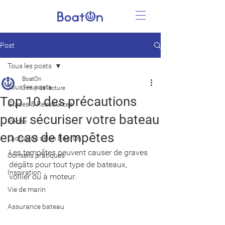
Post
Tous les posts
BoatOn
Tous les posts
3 min de lecture
Top 10 des précautions
Guides & Ressources
pour sécuriser votre bateau
Pêche
en cas de tempêtes
L'actualité selon BoatOn
Les tempêtes peuvent causer de graves 
Conseils pratiques
dégâts pour tout type de bateaux, 
Inspiration
voilier ou à moteur.
Vie de marin
Assurance bateau