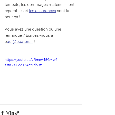
tempête, les dommages matériels sont 
réparables et 
les assurances
 sont là 
pour ça ! 
Vous avez une question ou une 
remarque ? Écrivez -nous à 
p
aul@boaton.fr
 ! 
https://youtu.be/vRmeV45G-4w?
si=KYXUodTZ4btLdpBz