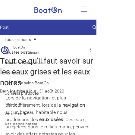
Post
Tous les posts
BoatOn
Tous les posts
4 min de lecture
Tout ce qu'il faut savoir sur
Guides & Ressources
les eaux grises et les eaux
Pêche
noires
L'actualité selon BoatOn
Dernière mise à jour :
31 août 2020
Conseils pratiques
Lors de la navigation, et plus 
Inspiration
particulièrement, lors de la 
navigation
sur un bateau habitable nous 
Vie de marin
produisons des 
eaux usées
. Ces eaux, 
Assurance bateau
si rejetées dans le milieu marin, peuvent 
avoir des effets néfastes pour les 