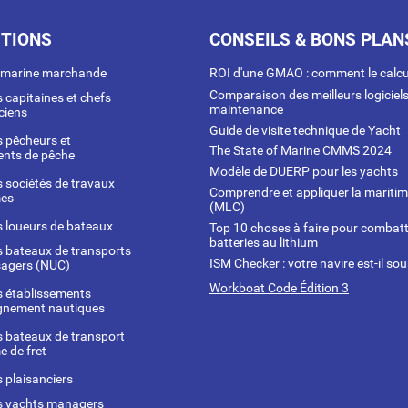
TIONS
CONSEILS & BONS PLAN
a marine marchande
ROI d'une GMAO : comment le calcu
Comparaison des meilleurs logiciel
s capitaines et chefs
maintenance
ciens
Guide de visite technique de Yacht
s pêcheurs et
The State of Marine CMMS 2024
nts de pêche
Modèle de DUERP pour les yachts
s sociétés de travaux
Comprendre et appliquer la mariti
mes
(MLC)
s loueurs de bateaux
Top 10 choses à faire pour combatt
batteries au lithium
s bateaux de transports
ISM Checker : votre navire est-il sou
sagers (NUC)
Workboat Code Édition 3
s établissements
ignement nautiques
s bateaux de transport
e de fret
s plaisanciers
s yachts managers