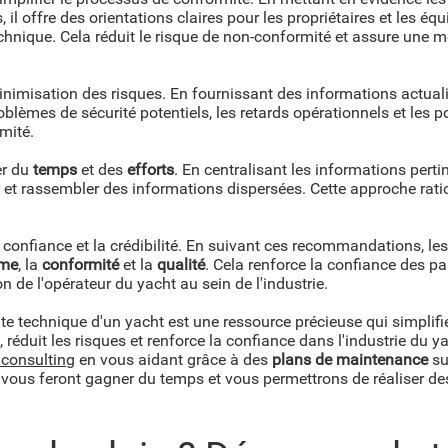
 il offre des orientations claires pour les propriétaires et les é
chnique. Cela réduit le risque de non-conformité et assure une me
imisation des risques. En fournissant des informations actualis
problèmes de sécurité potentiels, les retards opérationnels et les 
mité.
er du
temps
et des
efforts
. En centralisant les informations pert
 et rassembler des informations dispersées. Cette approche ration
 confiance et la crédibilité. En suivant ces recommandations, les
ime
, la
conformité
et la
qualité
. Cela renforce la confiance des pa
n de l'opérateur du yacht au sein de l'industrie.
site technique d'un yacht est une ressource précieuse qui simpli
é, réduit les risques et renforce la confiance dans l'industrie du 
 consulting
en vous aidant grâce à des
plans de maintenance
su
i vous feront gagner du temps et vous permettrons de réaliser d