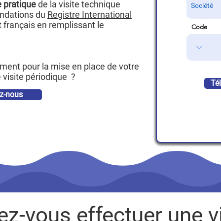
 pratique
de la visite technique
andations du
Registre International
français en remplissant le
Code
ent pour la mise en place de votre
 visite périodique ?
Té
z-nous
z-vous effectuer une vi