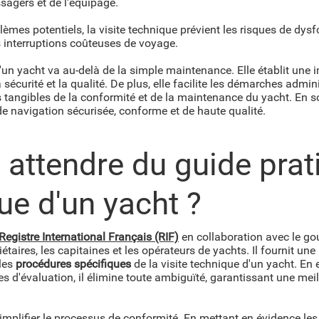
ssagers et de l'équipage.
blèmes potentiels, la visite technique prévient les risques de d
s interruptions coûteuses de voyage.
d'un yacht va au-delà de la simple maintenance. Elle établit une
écurité et la qualité. De plus, elle facilite les démarches admini
 tangibles de la conformité et de la maintenance du yacht. En 
de navigation sécurisée, conforme et de haute qualité.
 attendre du guide prat
que d'un yacht ?
Registre International Français (RIF)
en collaboration avec le go
étaires, les capitaines et les opérateurs de yachts. Il fournit une
les
procédures spécifiques
de la visite technique d'un yacht. En
ères d'évaluation, il élimine toute ambiguïté, garantissant une m
mplifier le processus de conformité. En mettant en évidence les