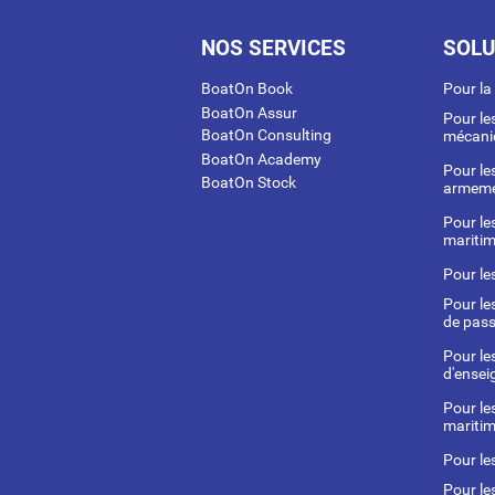
NOS SERVICES
SOLU
BoatOn Book
Pour l
BoatOn Assur
Pour le
BoatOn Consulting
mécani
BoatOn Academy
Pour le
BoatOn Stock
armeme
Pour le
mariti
Pour le
Pour le
de pas
Pour le
d'ense
Pour le
maritim
Pour le
Pour le