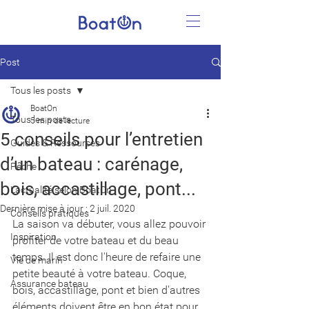
Post
Tous les posts
BoatOn
Tous les posts
5 min de lecture
5 conseils pour l’entretien
Guides & Ressources
d’un bateau : carénage,
Pêche
bois, accastillage, pont...
L'actualité selon BoatOn
Dernière mise à jour :
2 juil. 2020
Conseils pratiques
La saison va débuter, vous allez pouvoir 
Inspiration
profiter de votre bateau et du beau 
temps. Il est donc l'heure de refaire une 
Vie de marin
petite beauté à votre bateau. Coque, 
Assurance bateau
bois, accastillage, pont et bien d'autres 
éléments doivent être en bon état pour 