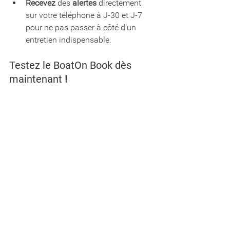
Recevez
 des 
alertes
 directement 
sur votre téléphone à J-30 et J-7 
pour ne pas passer à côté d'un 
entretien indispensable.
Testez le BoatOn Book
 dès 
maintenant
 !
Créez votre compte en quelques 
minutes et 
testez
 le 
BoatOn Book
 sur 
votre ordinateur ou sur 
l'application 
gratuite BoatOn Pro
.
N'hésitez pas à nous partager vos 
retours, idées, suggestions 
d'améliorations ou expériences en nous 
écrivant à 
paul@boaton.fr
 !
https://video.wixstatic.com/video/15c95c_a7
c672fab2e8464583f2ca943db02cfa/720p/m