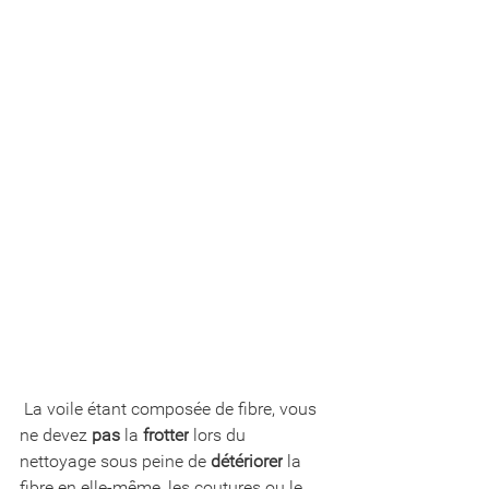
 La voile étant composée de fibre, vous 
ne devez
 pas
 la 
frotter
 lors du 
nettoyage sous peine de 
détériorer
 la 
fibre en elle-même, les coutures ou le 