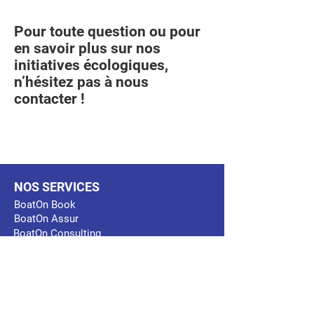
Pour toute question ou pour
en savoir plus sur nos
initiatives écologiques,
n’hésitez pas à nous
contacter !
CGV
NOS SERVICES
BoatOn Book
BoatOn Assur
BoatOn Consulting
BoatOn Academy
BoatOn Stock
SOLUTIONS
Pour la marine marchande