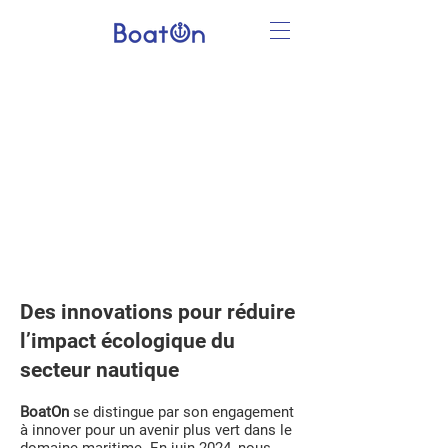
Notre Engagement en faveur
de la Transition Écologique
BoatOn
est une start-up innovante basée à Bordeaux,
qui se consacre à l’optimisation de la gestion des
bateaux tout en réduisant leur impact environnemental.
Dans le cadre de notre démarche
Responsabilité
Sociétale des Entreprises
(
RSE
), nous mettons en
œuvre des initiatives concrètes pour accompagner nos
clients dans la transition écologique et leur fournir des
solutions qui favorisent une gestion durable du secteur
maritime.
Découvrez nos actions clés :
Des innovations pour réduire
l’impact écologique du
secteur nautique
BoatOn
se distingue par son engagement
à innover pour un avenir plus vert dans le