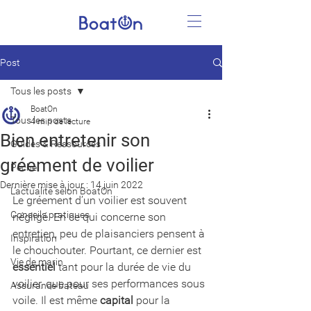
Post
Tous les posts
BoatOn
Tous les posts
4 min de lecture
Bien entretenir son
Guides & Ressources
gréement de voilier
Pêche
Dernière mise à jour :
14 juin 2022
L'actualité selon BoatOn
Le gréement d’un voilier est souvent 
Conseils pratiques
négligé. En ce qui concerne son 
entretien, peu de plaisanciers pensent à 
Inspiration
le chouchouter. Pourtant, ce dernier est 
Vie de marin
essentiel
 tant pour la durée de vie du 
voilier, que pour ses performances sous 
Assurance bateau
voile. Il est même 
capital
 pour la 