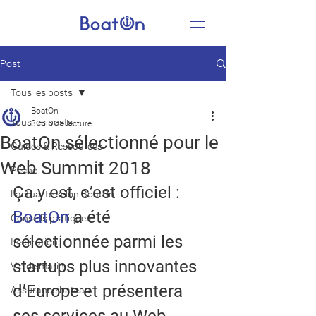
Post
Tous les posts
BoatOn
Tous les posts
3 min de lecture
BoatOn sélectionné pour le
Guides & Ressources
Web Summit 2018
Pêche
Ça y est, c’est officiel : 
L'actualité selon BoatOn
BoatOn
 a été 
Conseils pratiques
sélectionnée parmi les 
Inspiration
startups plus innovantes 
Vie de marin
d’Europe et présentera 
Assurance bateau