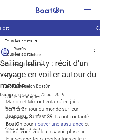
Post
Tous les posts
BoatOn
Tous les posts
4 min de lecture
Sailing Infinity : récit d'un
Guides & Ressources
voyage en voilier autour du
Pêche
monde
L'actualité selon BoatOn
Dernière mise à jour :
25 oct. 2019
Conseils pratiques
Manon et Mix ont entamé en juillet 
Inspiration
dernier un tour du monde sur leur 
Jeanneau Sunfast 39
. Ils ont contacté 
Vie de marin
BoatOn
 pour 
trouver une assurance
 et 
Assurance bateau
nous avons voulu en savoir plus sur 
leur voyage, leurs motivations et leur 