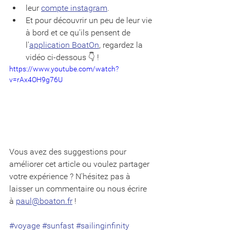
leur 
compte instagram
. 
Et pour découvrir un peu de leur vie 
à bord et ce qu'ils pensent de 
l'
application BoatOn
, regardez la 
vidéo ci-dessous 👇 ! 
https://www.youtube.com/watch?
v=rAx4OH9g76U
Vous avez des suggestions pour 
améliorer cet article ou voulez partager 
votre expérience ? N'hésitez pas à 
laisser un commentaire ou nous écrire 
à 
paul@boaton.fr
 !
#voyage
#sunfast
#sailinginfinity