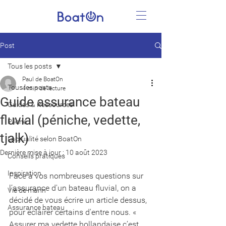
Post
Tous les posts
Paul de BoatOn
Tous les posts
4 min de lecture
Guide assurance bateau
Guides & Ressources
fluvial (péniche, vedette,
Pêche
tjalk)
L'actualité selon BoatOn
Dernière mise à jour :
10 août 2023
Conseils pratiques
Inspiration
Face à vos nombreuses questions sur 
l’assurance d'un bateau fluvial, on a 
Vie de marin
décidé de vous écrire un article dessus, 
Assurance bateau
pour éclairer certains d'entre nous. « 
Assurer ma vedette hollandaise c’est 