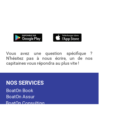
d’autres encore (devis d'assurance, devis de
maintenance ou stockage de votre bateau)
sont disponibles sur l’application BoatOn Pro.
Téléchargez la gratuitement sur votre
smartphone.
Disponible sur l’
App Store
ou
Google Play.
Vous avez une question spécifique ?
N'hésitez pas à nous
écrire
, un de nos
capitaines vous répondra au plus vite !
NOS SERVICES
BoatOn Book
BoatOn Assur
BoatOn Consulting
BoatOn Academy
BoatOn Stock
SOLUTIONS