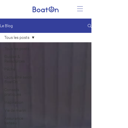
Le Blog
Tous les posts
Tous les posts
Guides &
Ressources
Pêche
L'actualité selon
BoatOn
Conseils
pratiques
Inspiration
Vie de marin
Assurance
bateau