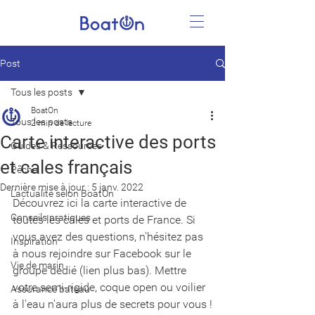
Post
Tous les posts
BoatOn
Tous les posts
2 min de lecture
Carte interactive des ports
Guides & Ressources
et cales français
Pêche
Dernière mise à jour :
5 janv. 2022
L'actualité selon BoatOn
Découvrez ici la carte interactive de 
Conseils pratiques
toutes les cales et ports de France. Si 
vous avez des questions, n'hésitez pas 
Inspiration
à nous rejoindre sur Facebook sur le 
Vie de marin
groupe dédié (lien plus bas). Mettre 
votre semi-rigide, coque open ou voilier 
Assurance bateau
à l'eau n'aura plus de secrets pour vous !