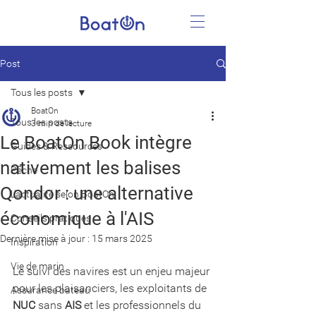
Post
Tous les posts
BoatOn
Tous les posts
3 min de lecture
Le BoatOn Book intègre
Guides & Ressources
nativement les balises
Pêche
Qondor : une alternative
L'actualité selon BoatOn
économique à l'AIS
Conseils pratiques
Dernière mise à jour :
15 mars 2025
Inspiration
Vie de marin
Le suivi des navires est un enjeu majeur 
pour les plaisanciers, les exploitants de 
Assurance bateau
NUC
 sans 
AIS
 et les professionnels du 