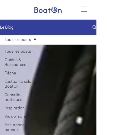
Le Blog
Tous les posts
Tous les posts
Guides &
Ressources
Pêche
L'actualité selon
BoatOn
Conseils
pratiques
Inspiration
Vie de marin
Assurance
bateau