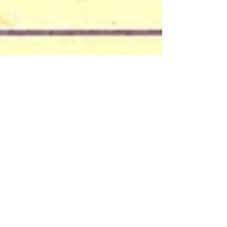
BoatOn
4 min de lecture
C'est quoi le Pot au noir ?
Découvrez ce que signifie le terme Pot au noir
et à quoi correspond cette zone de
convergence intertropicale traversée par les
navigateurs.