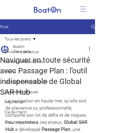
Post
Tous les posts
BoatOn
Tous les posts
2 min de lecture
Naviguer en toute sécurité
Guides & Ressources
avec Passage Plan : l’outil
Pêche
indispensable de Global
L'actualité selon BoatOn
SAR Hub
Conseils pratiques
La navigation en haute mer, qu’elle soit 
Inspiration
de plaisance ou professionnelle, 
Vie de marin
comporte son lot de défis et de risques. 
Pour répondre à ces enjeux, 
Global SAR 
Assurance bateau
Hub
 a développé 
Passage Plan
, une 