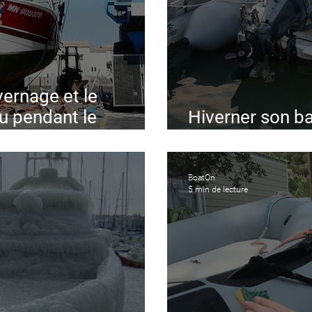
vernage et le
u pendant le
Hiverner son ba
Zodiac, Bomba
BoatOn
5 min de lecture