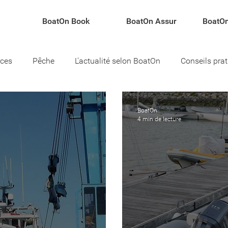
BoatOn Book
BoatOn Assur
BoatOn
rces
Pêche
L'actualité selon BoatOn
Conseils pra
teau
BoatOn
4 min de lecture