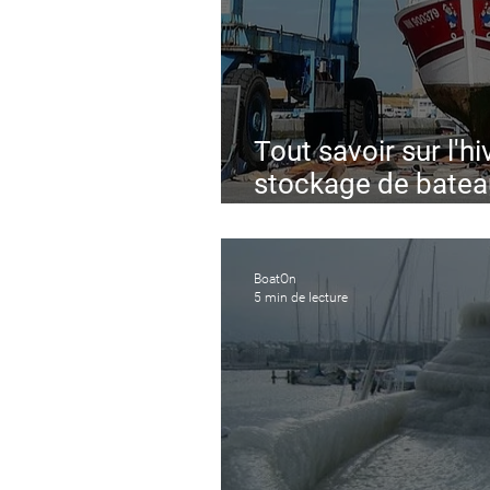
Tout savoir sur l'hi
stockage de batea
confinement
BoatOn
5 min de lecture