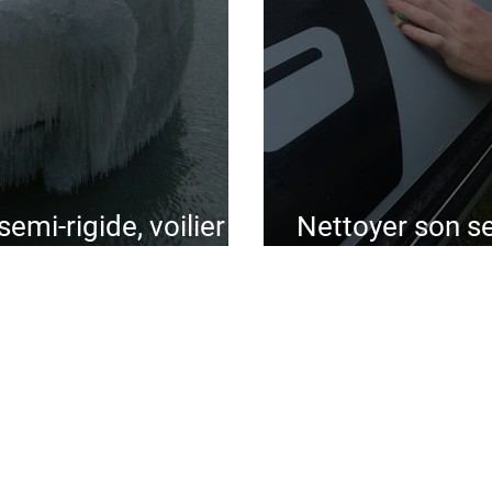
emi-rigide, voilier :
Nettoyer son se
hivernage réussi !
en moins d'1 h