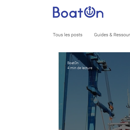
Tous les posts
Guides & Ressou
Vie de marin
Assurance ba
BoatOn
4 min de lecture