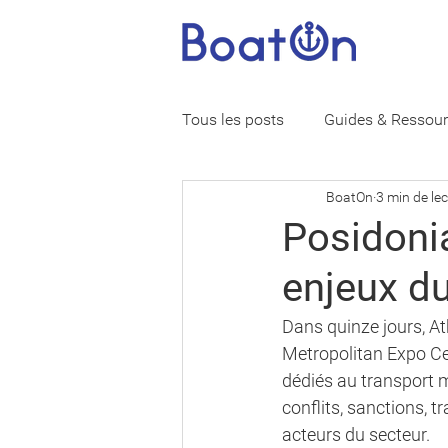
Tous les posts
Guides & Ressou
BoatOn
3 min de le
Vie de marin
Assurance ba
Posidonia
enjeux d
Dans quinze jours, At
Metropolitan Expo Cen
dédiés au transport m
conflits, sanctions, 
acteurs du secteur.