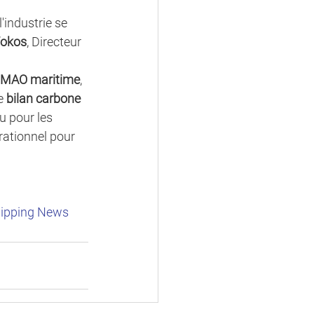
'industrie se 
Vokos
, Directeur 
MAO maritime
, 
e 
bilan carbone 
u pour les 
rationnel pour 
hipping News