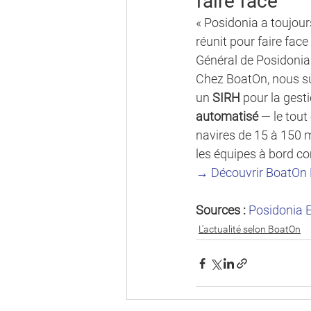
faire face
« Posidonia a toujours
réunit pour faire face
Général de Posidonia 
Chez BoatOn, nous su
un 
SIRH
 pour la gest
automatisé
 — le tout
navires de 15 à 150 m,
les équipes à bord co
→ Découvrir BoatOn 
Sources : 
Posidonia E
L'actualité selon BoatOn