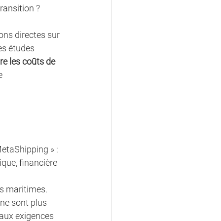
ransition ? 
ons directes sur 
es études 
re les coûts de 
e 
 
MetaShipping » : 
que, financière 
ns maritimes. 
 ne sont plus 
 aux exigences 