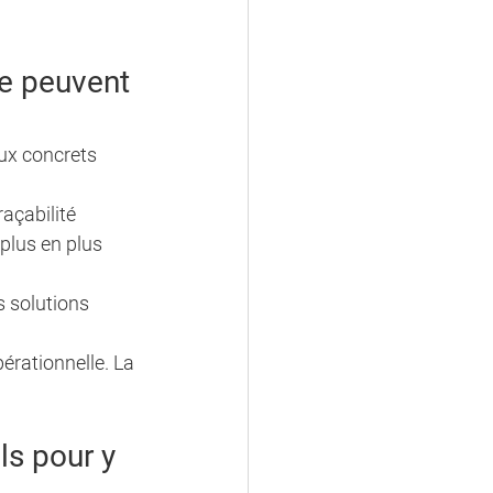
e peuvent 
ux concrets 
açabilité 
plus en plus 
s solutions 
pérationnelle. La 
ls pour y 