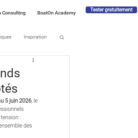
Tester gratuitement
 Consulting
BoatOn Academy
tiques
Inspiration
ands
ptés
au 5 juin 2026
, le 
essionnels 
tension : 
l'ensemble des 