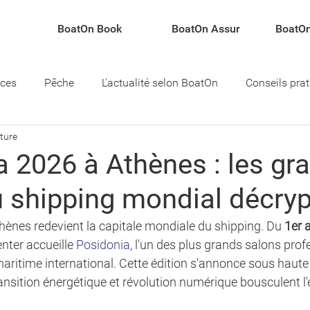
BoatOn Book
BoatOn Assur
BoatOn
rces
Pêche
L'actualité selon BoatOn
Conseils pra
cture
teau
 2026 à Athènes : les gr
u shipping mondial décry
hènes redevient la capitale mondiale du shipping. Du 
1er 
ter accueille 
Posidonia
, l'un des plus grands salons prof
aritime international. Cette édition s'annonce sous haute 
transition énergétique et révolution numérique bousculent 