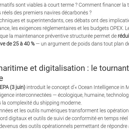
rnatifs sont viables à court terme ? Comment financer la t
s réels des premiers navires décarbonés ?
echniques et superintendants, ces débats ont des implicati
ance, les exigences réglementaires et les budgets OPEX. L
 que la maintenance préventive structurée permet de 
rédui
ve de 25 à 40 %
 — un argument de poids dans tout plan d
aritime et digitalisation : le tournant
e
PA (3 juin)
 introduit le concept d'« Ocean Intelligence in 
ligence interconnectées — écologique, humaine, technologi
 la complexité du shipping moderne.
données et les outils numériques transforment les opératio
 bord digitaux et outils de suivi de conformité en temps réel
t devenus des outils opérationnels permettant de répondre