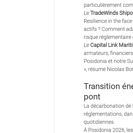
particulièrement com
Le 
TradeWinds Shipo
Resilience in the face
actifs ? Comment ada
risque réglementaire
Le 
Capital Link Marit
armateurs, financier
Posidonia et notre S
», résume Nicolas Bor
Transition én
pont
La décarbonation de l'
réglementations, dans
quotidiennes.
À Posidonia 2026, le