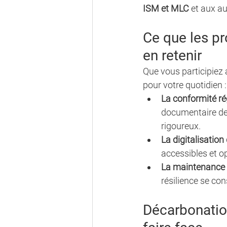
ISM et MLC
 et aux au
Ce que les p
en retenir
Que vous participiez 
pour votre quotidien :
La conformité ré
documentaire dev
rigoureux.
La digitalisation
accessibles et o
La maintenance 
résilience se cons
Décarbonation,