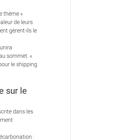
le thème « 
aleur de leurs 
t gèrent-ils le 
unira 
 au sommet. « 
our le shipping 
 sur le 
crite dans les 
ement 
écarbonation : 