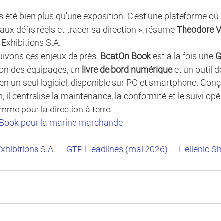
 été bien plus qu'une exposition. C'est une plateforme où l
 aux défis réels et tracer sa direction », résume 
Theodore 
Exhibitions S.A.
ivons ces enjeux de près. 
BoatOn Book
 est à la fois une 
G
ion des équipages, un 
livre de bord numérique
 et un outil d
 en un seul logiciel, disponible sur PC et smartphone. Conç
 il centralise la maintenance, la conformité et le suivi opé
mme pour la direction à terre.
Book pour la marine marchande
xhibitions S.A.
 — 
GTP Headlines (mai 2026)
 — 
Hellenic S