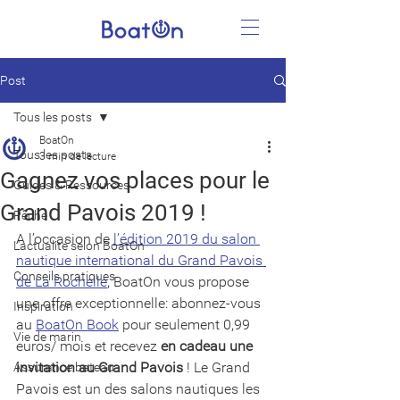
Post
Tous les posts
BoatOn
Tous les posts
3 min de lecture
Gagnez vos places pour le
Guides & Ressources
Grand Pavois 2019 !
Pêche
A l’occasion de 
l’édition 2019 du salon 
L'actualité selon BoatOn
nautique international du Grand Pavois 
Conseils pratiques
de La Rochelle
, BoatOn vous propose 
une offre exceptionnelle: abonnez-vous 
Inspiration
au 
BoatOn Book
 pour seulement 0,99 
Vie de marin
euros/ mois et recevez 
en cadeau une 
invitation au Grand Pavois 
! Le Grand 
Assurance bateau
Pavois est un des salons nautiques les 