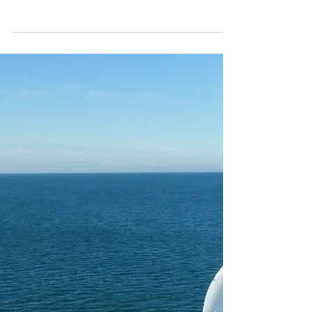
BoatOn
3 min de lecture
Trouvez les bonnes pièces
détachées pour votre
bateau
On a découvert une solution pour vous aider
dans la recherche de pièces détachées pour
votre bateau. On vous en dit plus dans cet
article.