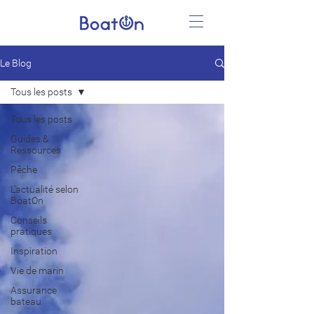
Le Blog
Tous les posts
Tous les posts
Guides &
Ressources
Pêche
L'actualité selon
BoatOn
Conseils
pratiques
Inspiration
Vie de marin
Assurance
bateau