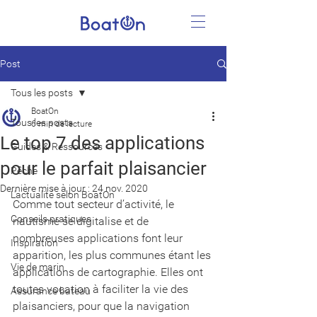
Post
Tous les posts
BoatOn
Tous les posts
6 min de lecture
Le top 7 des applications
Guides & Ressources
pour le parfait plaisancier
Pêche
Dernière mise à jour :
24 nov. 2020
L'actualité selon BoatOn
Comme tout secteur d’activité, le 
Conseils pratiques
nautisme se digitalise et de 
nombreuses applications font leur 
Inspiration
apparition, les plus communes étant les 
Vie de marin
applications de cartographie. Elles ont 
toutes vocation à faciliter la vie des 
Assurance bateau
plaisanciers, pour que la navigation 