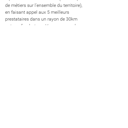
de métiers sur l’ensemble du territoire), 
en faisant appel aux 5 meilleurs 
prestataires dans un rayon de 30km 
autour d’un bateau. Vous recevez des 
devis et faites votre choix depuis votre 
canapé en 1 clic !                                        
	3.
 Trouver un parking
: BoatOn est 
un peu l'
Airbnb du stockage de bateau
 ! 
Avec 1 place de port pour 5 bateaux, 
tout plaisancier a connu le problème 
d’amarrer son bateau en France. 
L’application sécurisée propose des 
places à flots ou à terre chez des 
particuliers ou professionnels pour 
augmenter l’offre. Cerise sur le gâteau, 
le locataire et le bailleur ont la 