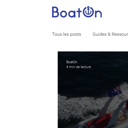
Tous les posts
Guides & Ressou
Vie de marin
Assurance ba
BoatOn
4 min de lecture