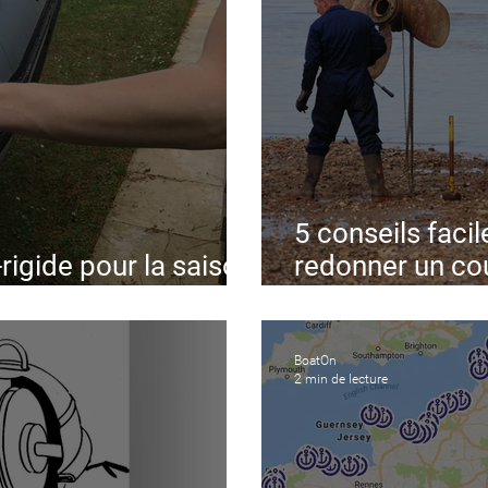
5 conseils facil
rigide pour la saison
redonner un co
e
moteur hors-bo
BoatOn
2 min de lecture