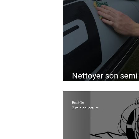
Nettoyer son semi-
en moins d'1 heur
BoatOn
2 min de lecture