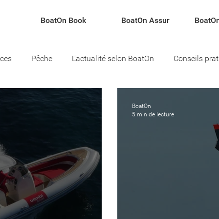
BoatOn Book
BoatOn Assur
BoatOn
rces
Pêche
L'actualité selon BoatOn
Conseils pra
teau
BoatOn
5 min de lecture