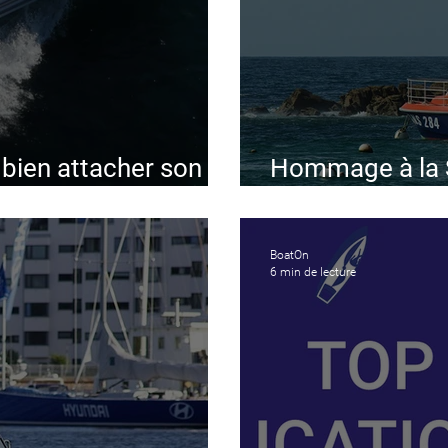
 bien attacher son
Hommage à la S
e à sa remorque
Nationale de S
BoatOn
6 min de lecture