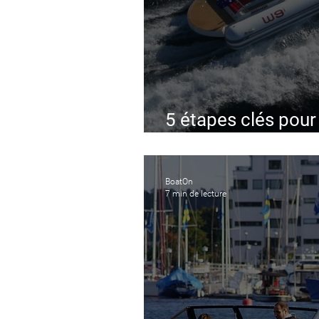
5 étapes clés pour
bateau semi-rigid
BoatOn
7 min de lecture