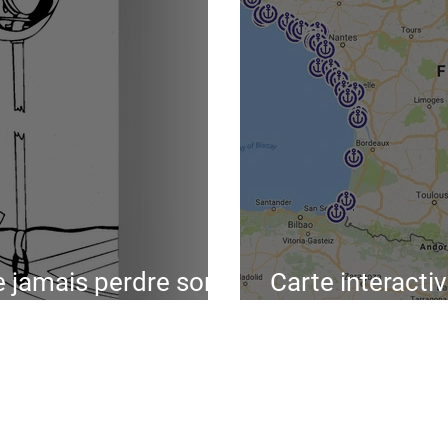
e jamais perdre son
Carte interacti
français