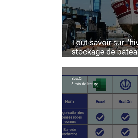
Tout savoir sur l'hi
stockage de batea
confinement
BoatOn
3 min de lecture