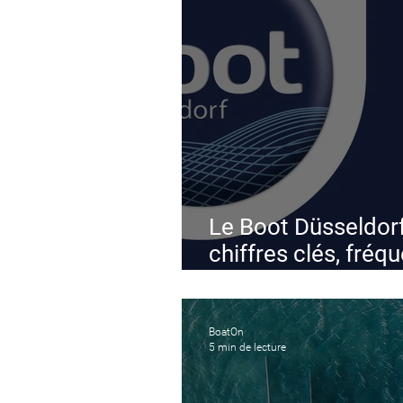
Le Boot Düsseldorf
chiffres clés, fréq
nouveautés
BoatOn
5 min de lecture