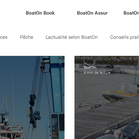
BoatOn Book
BoatOn Assur
BoatOn
rces
Pêche
L'actualité selon BoatOn
Conseils pra
teau
BoatOn
4 min de lecture