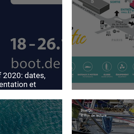
 2020: dates,
uentation et
Le Nautic de P
BoatOn
4 min de lecture