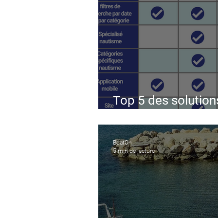
Top 5 des solution
budget annuel bat
BoatOn
5 min de lecture