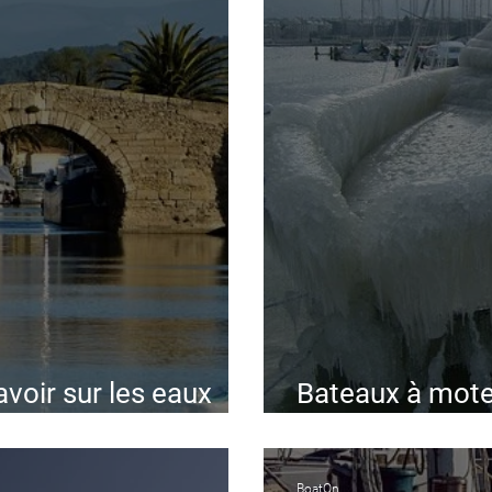
avoir sur les eaux
Bateaux à moteur
noires
10 étapes pour 
BoatOn