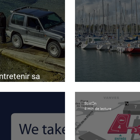
ntretenir sa
u
Parlez-vous le 
BoatOn
4 min de lecture