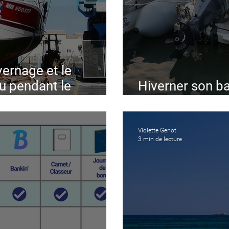
vernage et le
u pendant le
Hiverner son ba
Zodiac, Bomba
Violette Genot
3 min de lecture