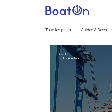
Tous les posts
Guides & Ressou
Vie de marin
Assurance ba
BoatOn
4 min de lecture